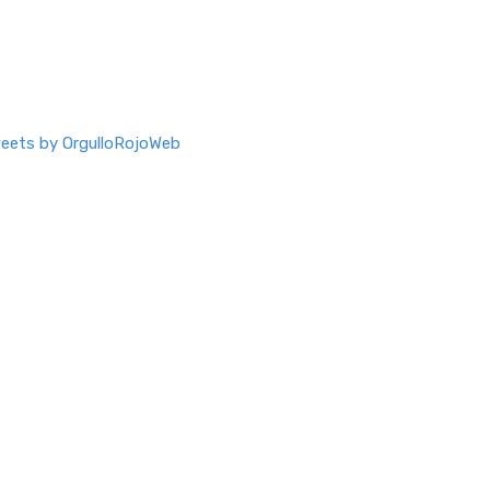
eets by OrgulloRojoWeb