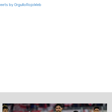
eets by OrgulloRojoWeb