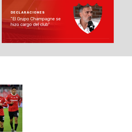
DECLARACIONES
"El Grupo Champagne se
hizo cargo del club"