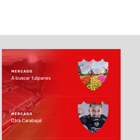
MERCADO
A buscar tulipanes
MERCADO
Otra Carabajal