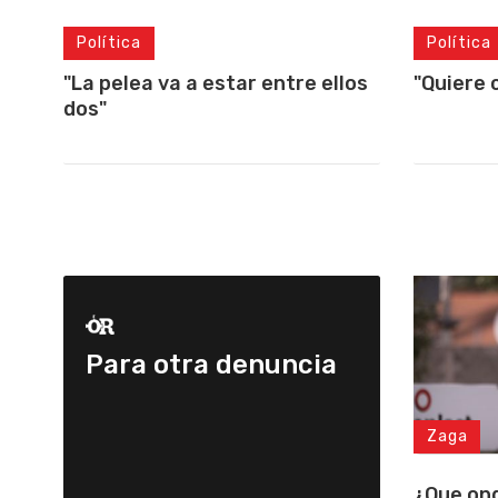
Política
Política
"Quiere 
"La pelea va a estar entre ellos
dos"
Para otra denuncia
Zaga
¿Que on