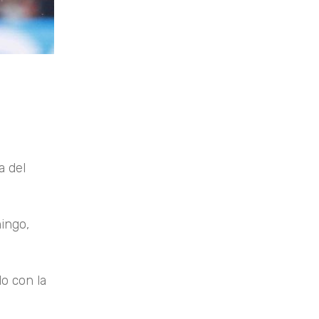
a del
ingo,
o con la