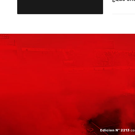
Edicion Nº 2213
co