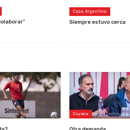
Copa Argentina
colaborar"
Siempre estuvo cerca
Cuyana
da?
Otra demanda