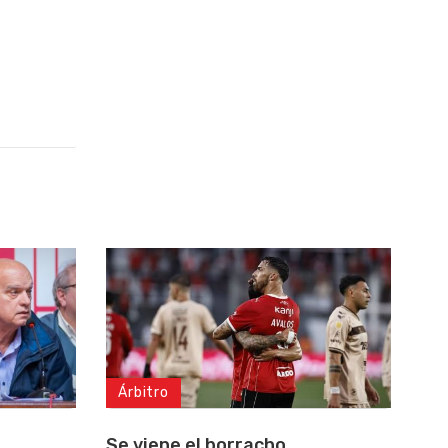
Árbitro
Se viene el borracho