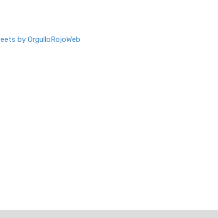
eets by OrgulloRojoWeb