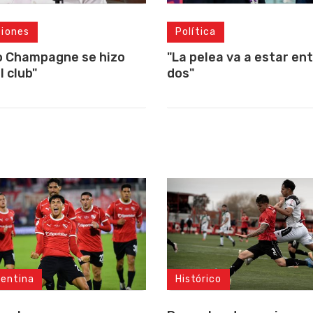
ciones
Política
o Champagne se hizo
"La pelea va a estar ent
l club"
dos"
gentina
Histórico