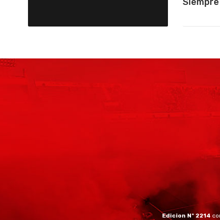
Siempre
Edicion Nº 2214
co