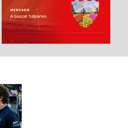
MERCADO
A buscar tulipanes