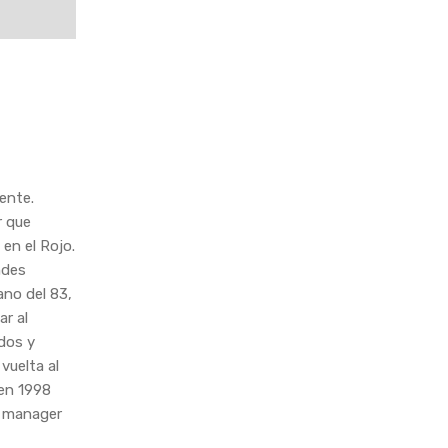
ente.
r que
en el Rojo.
ndes
ano del 83,
ar al
idos y
vuelta al
 en 1998
l manager