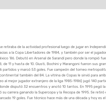
 retiraba de la actividad profesional luego de jugar en Independi
acias a la Copa Libertadores de 1984, y también por ser el jugado
México '86. Debutó en Arsenal de Sarandí pero donde la rompió fue 
 8, de 11 y hasta de 10. Giusti, Bochini y Marangoni fueron sus gra
146 partidos y marcó 53 goles. Fue campeón del torneo metropolit
ontinental también del 84. La vitrina de Copas le sirvió para arrib
o al mejor jugador extranjero de la liga 1985-1986) jugó 140 part
 donde disputó 32 encuentros y anotó 10 tantos. En 1995 pegó la 
su carrera ganando la Supercopa y la Recopa de 1995. Se retiró
arcado 19 goles. Fue técnico hace más de una década y hoy es e