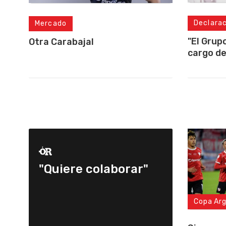
Declara
Mercado
"El Grup
Otra Carabajal
cargo de
"Quiere colaborar"
Copa Ar