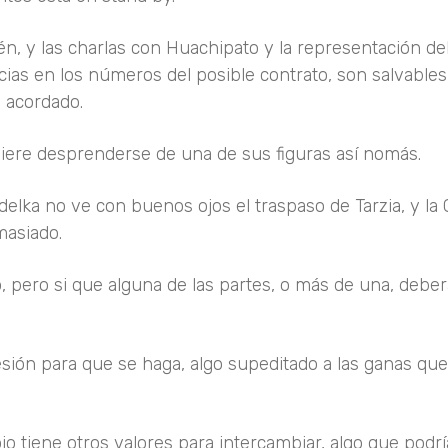
ién, y las charlas con Huachipato y la representación de
ncias en los números del posible contrato, son salvables
o acordado.
iere desprenderse de una de sus figuras así nomás.
delka no ve con buenos ojos el traspaso de Tarzia, y la
masiado.
o, pero si que alguna de las partes, o más de una, debe
esión para que se haga, algo supeditado a las ganas qu
o tiene otros valores para intercambiar, algo que podrí