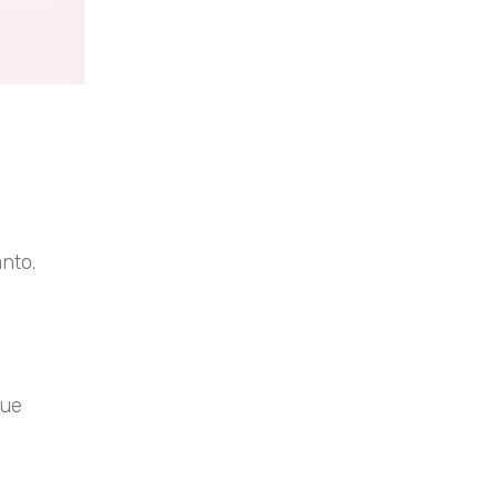
nto.
fue