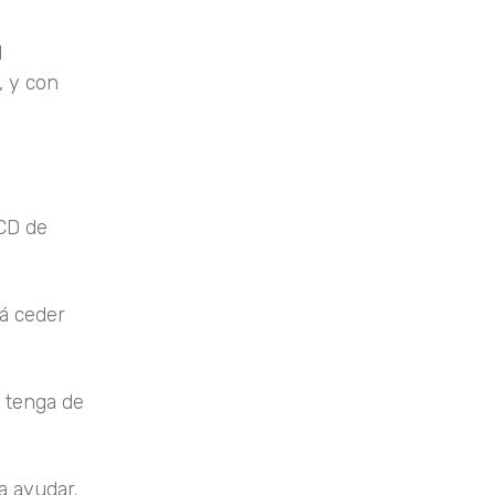
l
, y con
 CD de
rá ceder
e tenga de
a ayudar.