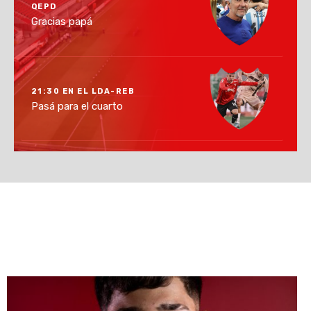
QEPD
Gracias papá
21:30 EN EL LDA-REB
Pasá para el cuarto