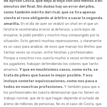
de Ayrton Costa, que dejó al Rojo con uno menos a 80
minutos del final. Sin dudas hay un error del pibe,
como también mérito del rival, que se tira apenas
siente el roce obligando al árbitro a sacar la segunda
amarilla.
En el día de ayer se viralizó un chat en el que un
hincha le recriminaba el error al defensor, y este lejos de
enojarse, le pidió perdón y mostró muy compungido por la
situación. Esto generó muchas repercusiones, y claramente
es un caso para analizar, de esos que marcan los límites que
tantas veces se cruzan, entre hinchas y profesionales.
Porque a nosotros nos cuesta mucho a veces entender que
los jugadores trabajan defendiendo los colores que tanto
amamos.
Y que en muchísimos casos, como este, se
trata de pibes que hacen lo mejor posible. Y eso
incluye cometer equivocaciones, como nos pasa a
todos en nuestras profesiones.
Y también pasa que a
los profesionales les cuesta dimensionar que no tienen un
trabajo normal, que de lo que hagan depende el estado de
ánimo de millones de personas. No es el caso de Costa, que