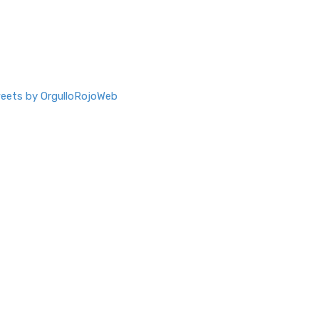
eets by OrgulloRojoWeb