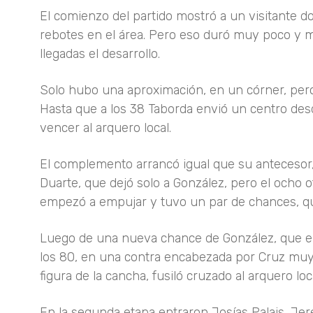
El comienzo del partido mostró a un visitante
rebotes en el área. Pero eso duró muy poco y m
llegadas el desarrollo.
Solo hubo una aproximación, en un córner, pero 
Hasta que a los 38 Taborda envió un centro desd
vencer al arquero local.
El complemento arrancó igual que su antecesor,
Duarte, que dejó solo a González, pero el ocho o
empezó a empujar y tuvo un par de chances, qu
Luego de una nueva chance de González, que en 
los 80, en una contra encabezada por Cruz muy 
figura de la cancha, fusiló cruzado al arquero loca
En la segunda etapa entraron Josías Palais, Jer