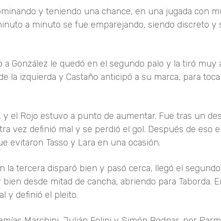
 dominando y teniendo una chance, en una jugada con 
inuto a minuto se fue emparejando, siendo discreto y 
a González le quedó en el segundo palo y la tiró muy a
e la izquierda y Castaño anticipó a su marca, para toca
 y el Rojo estuvo a punto de aumentar. Fue tras un de
tra vez definió mal y se perdió el gol. Después de eso e
e evitaron Tasso y Lara en una ocasión.
la tercera disparó bien y pasó cerca, llegó el segundo
bien desde mitad de cancha, abriendo para Taborda. En
l y definió el pleito.
emías Marchini, Julián Folini y Simón Bodnar, por Parm