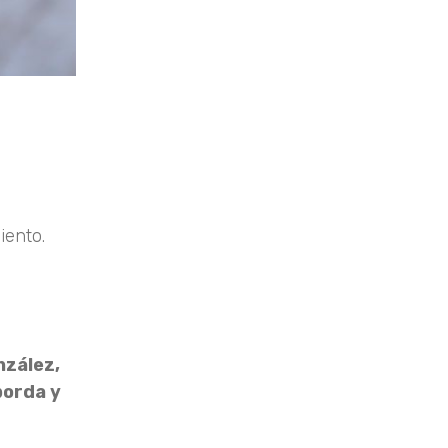
iento.
nzález,
borda y