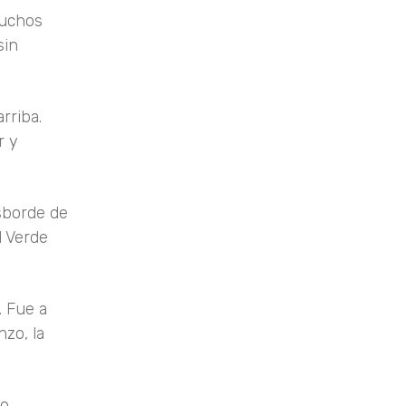
muchos
sin
rriba.
r y
sborde de
l Verde
. Fue a
zo, la
o,