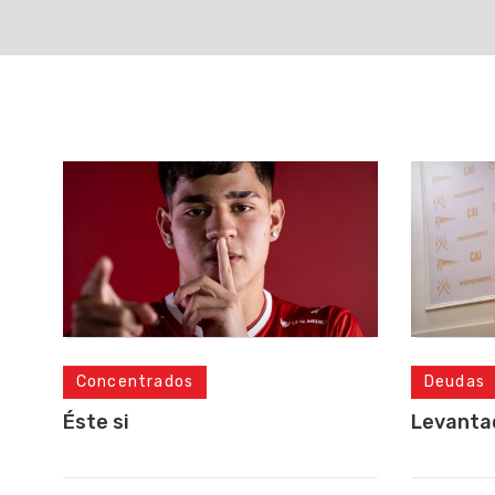
Deudas
Concentrados
Levanta
Éste si