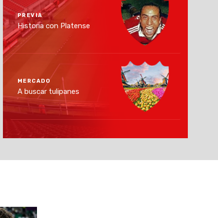
PREVIA
Historia con Platense
MERCADO
A buscar tulipanes