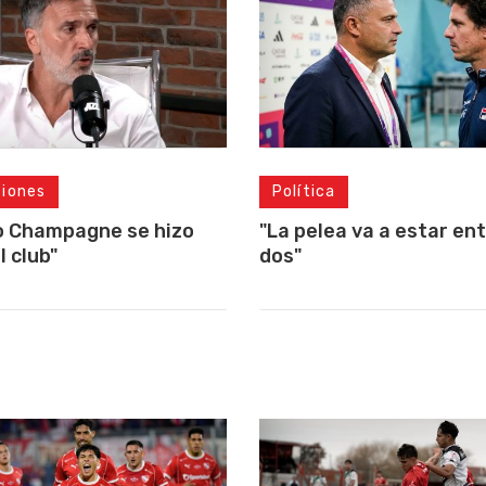
ciones
Política
o Champagne se hizo
"La pelea va a estar ent
l club"
dos"