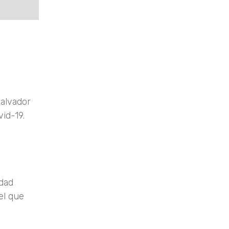
Salvador
id-19.
idad
el que