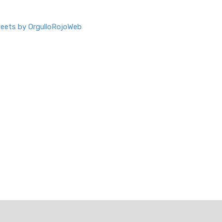
eets by OrgulloRojoWeb