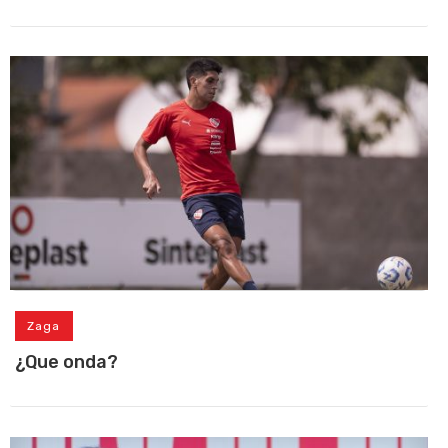
Zaga
¿Que onda?