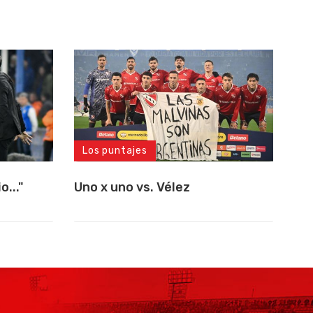
Los puntajes
..."
Uno x uno vs. Vélez