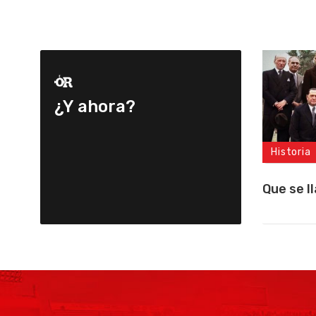
¿Y ahora?
Historia
Que se l