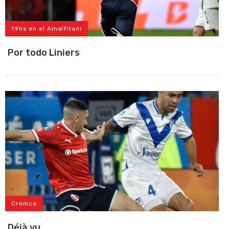
19hs en el Amalfitani
Por todo Liniers
Crónica
Déjà vu