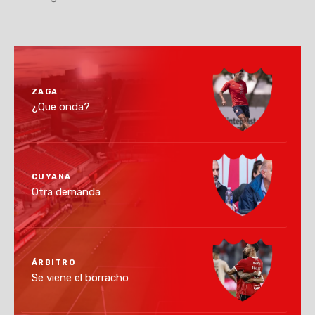
ZAGA
¿Que onda?
CUYANA
Otra demanda
ÁRBITRO
Se viene el borracho