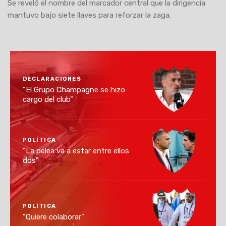
Se reveló el nombre del marcador central que la dirigencia
mantuvo bajo siete llaves para reforzar la zaga.
DECLARACIONES
"El Grupo Champagne se hizo
cargo del club"
POLÍTICA
"La pelea va a estar entre ellos
dos"
POLÍTICA
"Quiere colaborar"