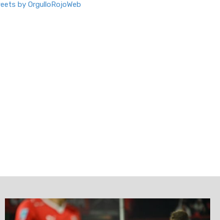
eets by OrgulloRojoWeb