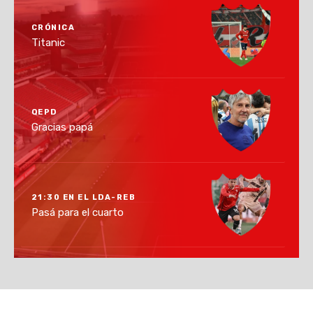
CRÓNICA
Titanic
QEPD
Gracias papá
21:30 EN EL LDA-REB
Pasá para el cuarto