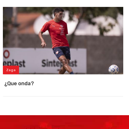
Zaga
¿Que onda?