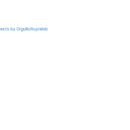
eets by OrgulloRojoWeb