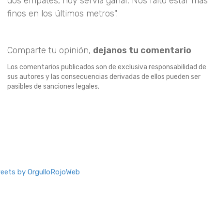
dos empates, hoy servía ganar. Nos faltó estar más
finos en los últimos metros".
Comparte tu opinión,
dejanos tu comentario
Los comentarios publicados son de exclusiva responsabilidad de
sus autores y las consecuencias derivadas de ellos pueden ser
pasibles de sanciones legales.
eets by OrgulloRojoWeb