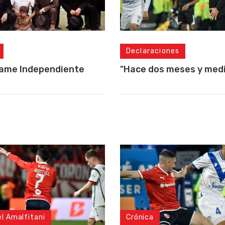
Declaraciones
lame Independiente
"Hace dos meses y medio
el Amalfitani
Crónica