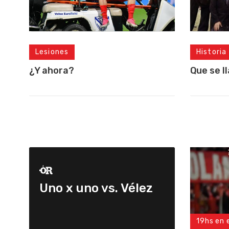
Lesiones
Historia
¿Y ahora?
Que se l
Uno x uno vs. Vélez
19hs en 