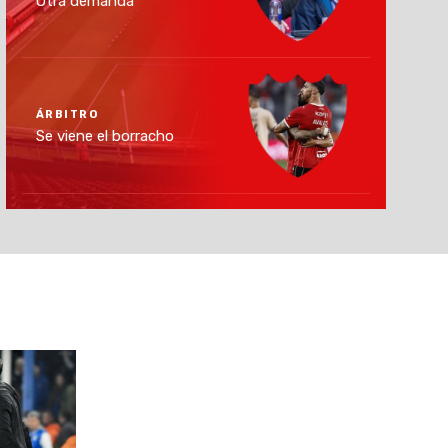
Otra demanda
ÁRBITRO
Se viene el borracho