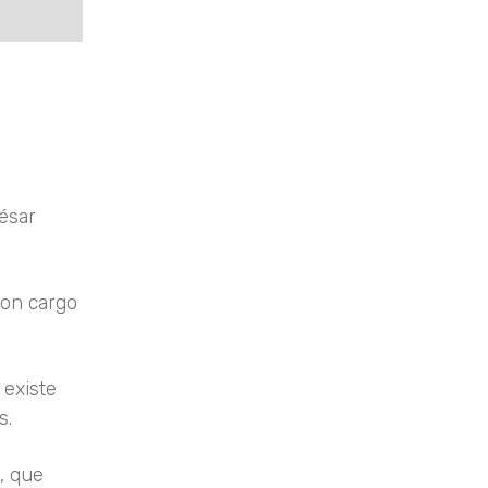
ésar
con cargo
 existe
s.
, que