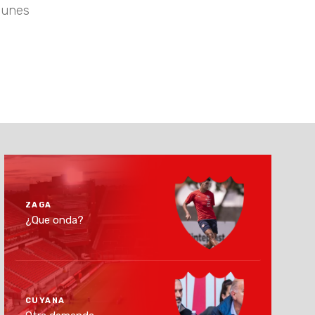
 lunes
ZAGA
¿Que onda?
CUYANA