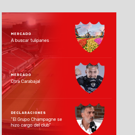
MERCADO
A buscar tulipanes
MERCADO
Otra Carabajal
DECLARACIONES
"El Grupo Champagne se
hizo cargo del club"