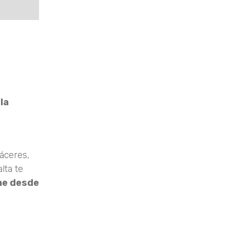
la
Cáceres,
lta te
ne desde