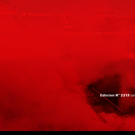
Edicion Nº 2213
co