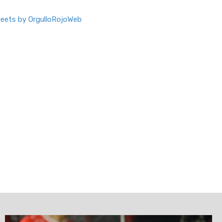
eets by OrgulloRojoWeb