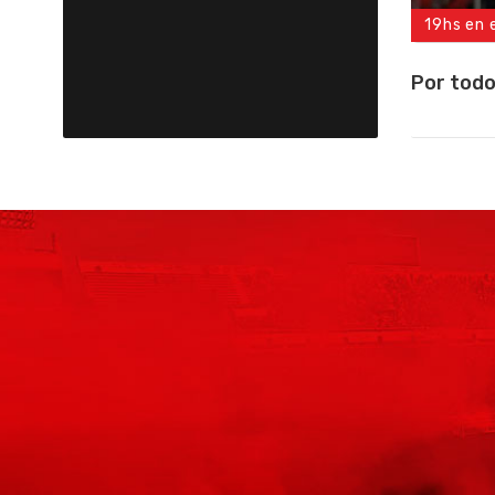
19hs en 
Por todo