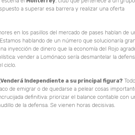
n escena el
Monterrey
, club que pertenece a un grupo
uesto a superar esa barrera y realizar una oferta
rumores en los pasillos del mercado de pases hablan de 
 Estamos hablando de un número que solucionaría gran
una inyección de dinero que la economía del Rojo agrad
utbolística: vender a Lomónaco sería desmantelar la defen
 ciclo.
¿Venderá Independiente a su principal figura?
Tod
aco de emigrar o de quedarse a pelear cosas importan
crucijada definitiva: priorizar el balance contable con 
audillo de la defensa. Se vienen horas decisivas.