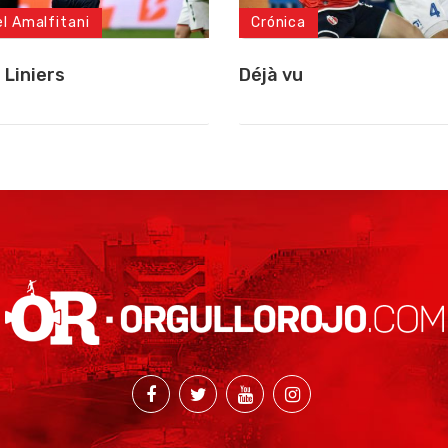
el Amalfitani
Crónica
 Liniers
Déjà vu