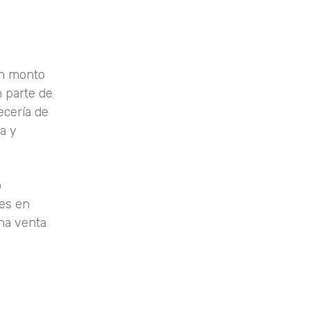
un monto
 parte de
ecería de
sa y
o
tes en
una venta