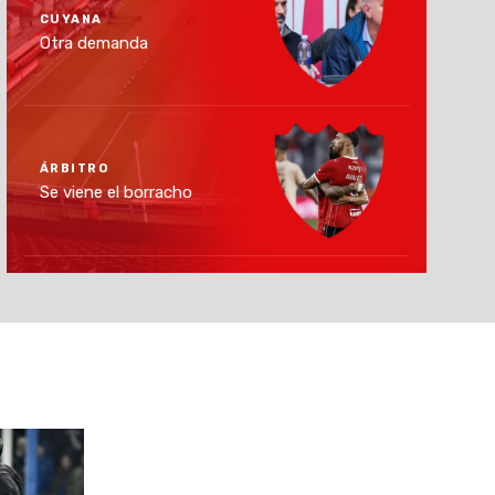
CUYANA
Otra demanda
ÁRBITRO
Se viene el borracho