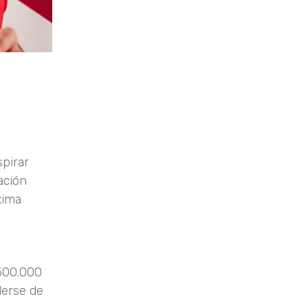
spirar
ación
xima
.500.000
derse de