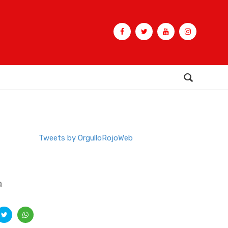
Buscar
Tweets by OrgulloRojoWeb
a