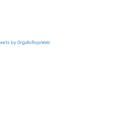
eets by OrgulloRojoWeb