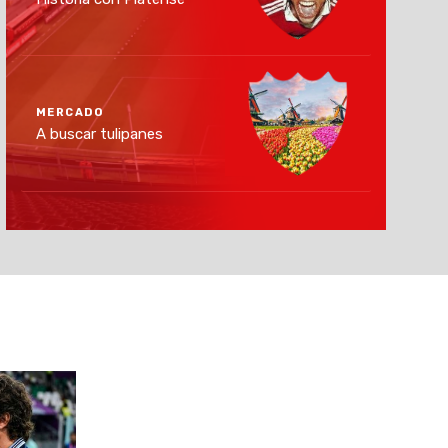
MERCADO
A buscar tulipanes