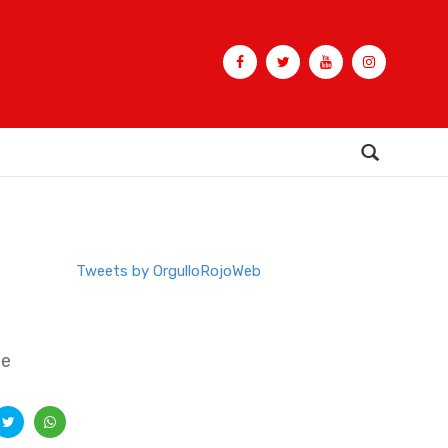
Buscar
Tweets by OrgulloRojoWeb
ue