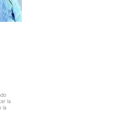
ndo
ar la
 la