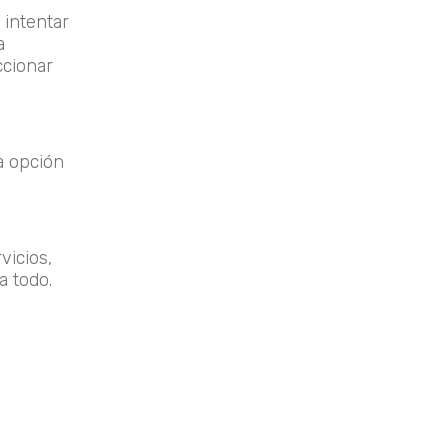
 intentar
a
ccionar
a opción
vicios,
a todo.