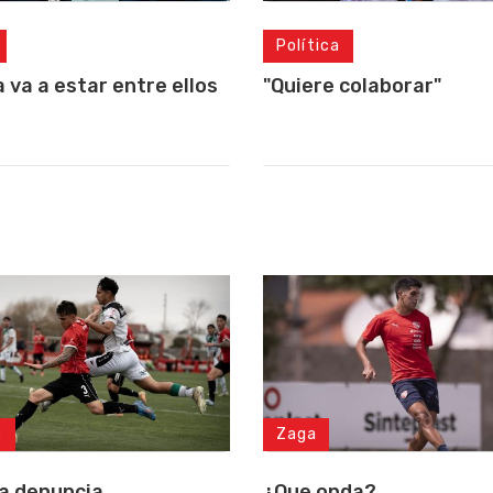
Política
"Quiere colaborar"
a va a estar entre ellos
Zaga
o
¿Que onda?
a denuncia