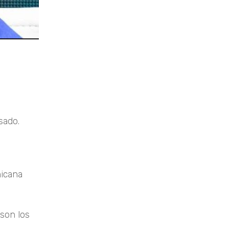
sado.
hicana
son los