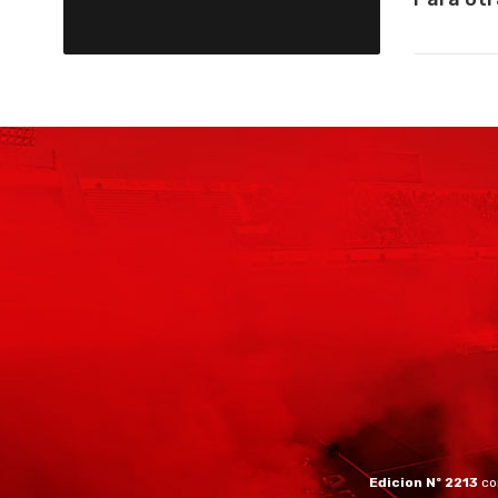
Edicion Nº 2213
co