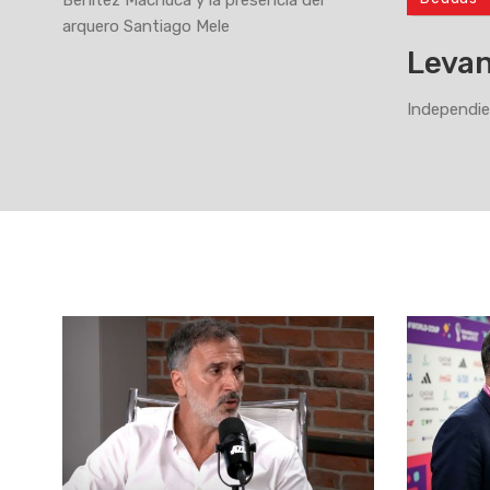
Benítez Machuca y la presencia del
>
arquero Santiago Mele
Leva
Independie