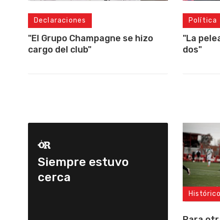
Declaraciones
Política
"El Grupo Champagne se hizo
"La pele
cargo del club"
dos"
Siempre estuvo
cerca
Históric
Para otr