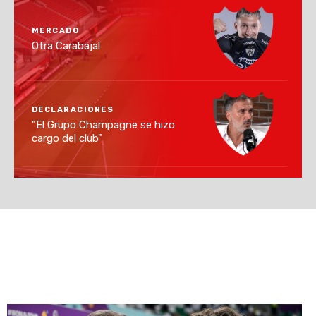
MERCADO
Otra Carabajal
DECLARACIONES
"El Grupo Champagne se hizo
cargo del club"