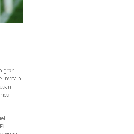
la gran
 invita a
ccari
rica
uel
El