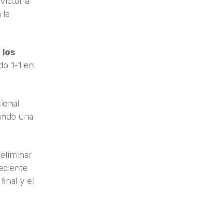
victoria
 la
 los
do 1-1 en
ional
tando una
eliminar
eciente
inal y el