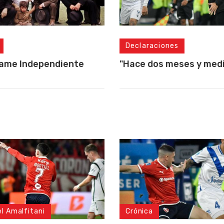
Declaraciones
lame Independiente
"Hace dos meses y medio
el Amalfitani
Crónica