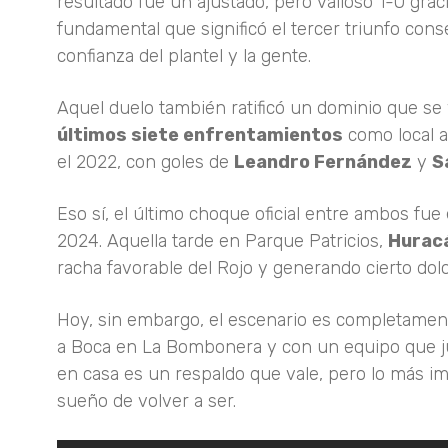
resultado fue un ajustado, pero valioso 1-0 grac
fundamental que significó el tercer triunfo con
confianza del plantel y la gente.
Aquel duelo también ratificó un dominio que se
últimos siete enfrentamientos
como local a
el 2022, con goles de
Leandro Fernández
y
S
Eso sí, el último choque oficial entre ambos fue
2024. Aquella tarde en Parque Patricios,
Huracá
racha favorable del Rojo y generando cierto dolo
Hoy, sin embargo, el escenario es completament
a Boca en La Bombonera y con un equipo que jue
en casa es un respaldo que vale, pero lo más imp
sueño de volver a ser.