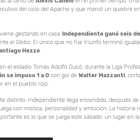
ias al tanto de
Alexis Canelo
en el primer tiempo. Una 
secutivo del ciclo del Apache y que marcó un quiebre en
 viene gestando en casa:
Independiente ganó seis de
nte el Globo. El único que no fue triunfo terminó iguala
antiago Hezze
.
 en el estadio Tomás Adolfo Ducó, durante la Liga Profes
n se impuso 1 a 0
con gol de
Walter Mazzanti
, cor
r en el pueblo rojo.
e distinto. Independiente llega encendido, después de 
ga con mística, personalidad y ambición. La historia r
ortante es lo que se juega este sábado: un lugar en la f