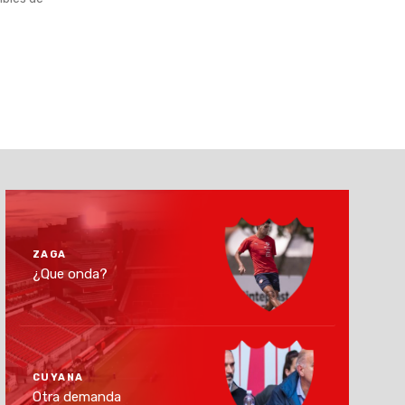
ZAGA
¿Que onda?
CUYANA
Otra demanda