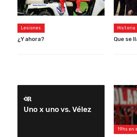
Lesiones
Historia
¿Y ahora?
Que se l
Uno x uno vs. Vélez
19hs en 