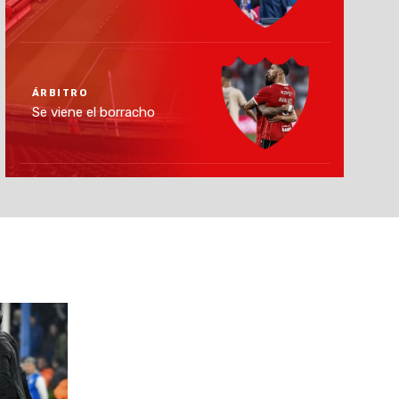
ÁRBITRO
Se viene el borracho