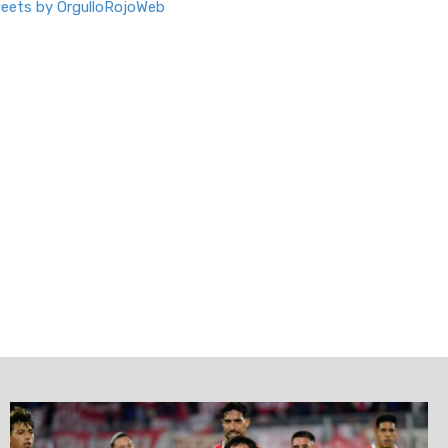
eets by OrgulloRojoWeb