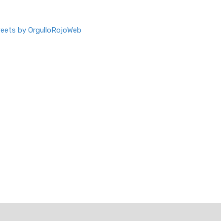
eets by OrgulloRojoWeb