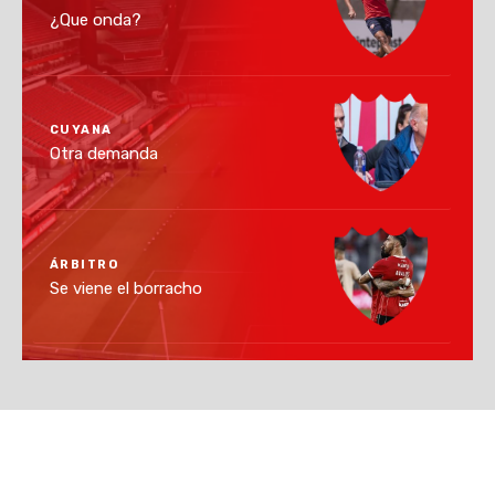
¿Que onda?
CUYANA
Otra demanda
ÁRBITRO
Se viene el borracho