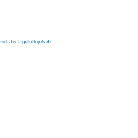
eets by OrgulloRojoWeb