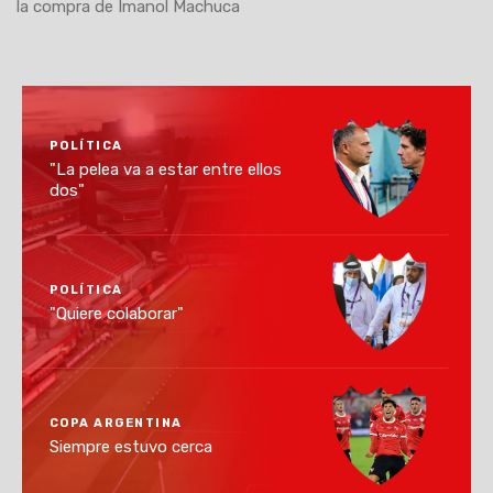
la compra de Imanol Machuca
POLÍTICA
"La pelea va a estar entre ellos
dos"
POLÍTICA
"Quiere colaborar"
COPA ARGENTINA
Siempre estuvo cerca