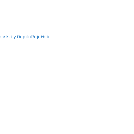
eets by OrgulloRojoWeb