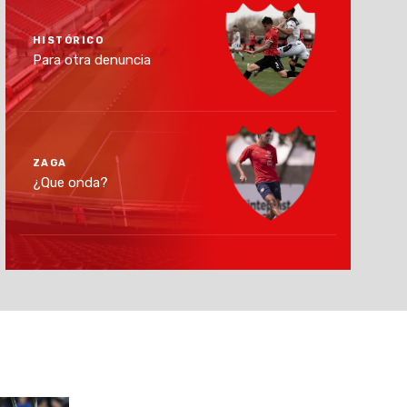
HISTÓRICO
Para otra denuncia
ZAGA
¿Que onda?