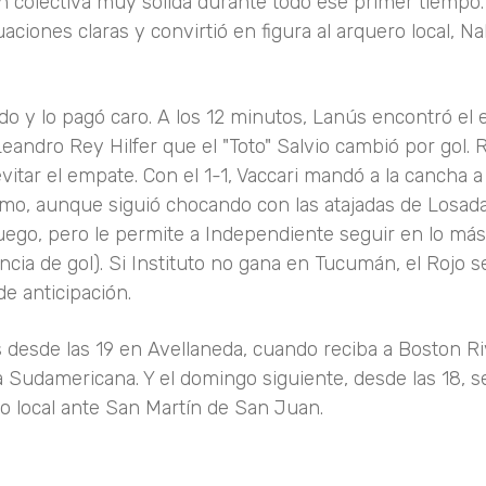
n colectiva muy sólida durante todo ese primer tiempo.
uaciones claras y convirtió en figura al arquero local, N
ado y lo pagó caro. A los 12 minutos, Lanús encontró el
eandro Rey Hilfer que el "Toto" Salvio cambió por gol. 
itar el empate. Con el 1-1, Vaccari mandó a la cancha a
ismo, aunque siguió chocando con las atajadas de Losada
juego, pero le permite a Independiente seguir en lo más
encia de gol). Si Instituto no gana en Tucumán, el Rojo s
de anticipación.
desde las 19 en Avellaneda, cuando reciba a Boston Ri
 Sudamericana. Y el domingo siguiente, desde las 18, s
eo local ante San Martín de San Juan.