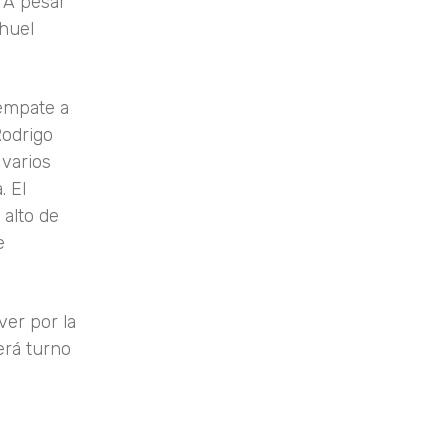
 A pesar
ahuel
 empate a
Rodrigo
 varios
. El
 alto de
e
ver por la
erá turno