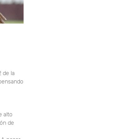
 de la
 pensando
 alto
ión de