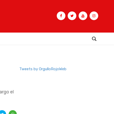
Buscar
Tweets by OrgulloRojoWeb
argo el