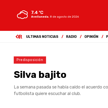
7.4 ºC
Avellaneda
,
8 de agosto de 2026
ULTIMAS NOTICIAS
RADIO
OPINIÓN
Predisposición
Silva bajito
La semana pasada se había caído el acuerdo co
futbolista quiere escuchar al club.