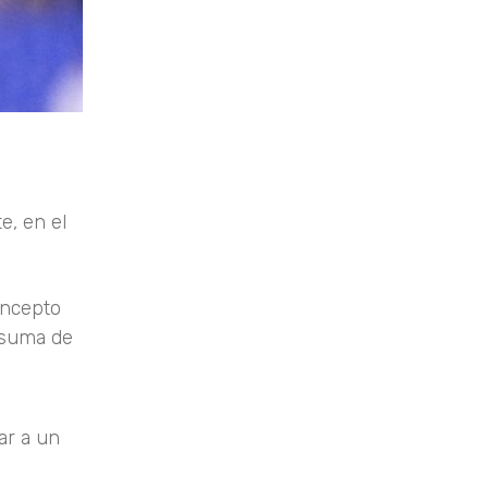
e, en el
oncepto
a suma de
ar a un