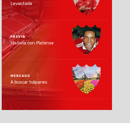
Levantada
PREVIA
Historia con Platense
MERCADO
A buscar tulipanes