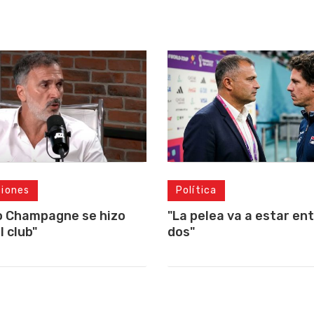
ciones
Política
o Champagne se hizo
"La pelea va a estar ent
l club"
dos"