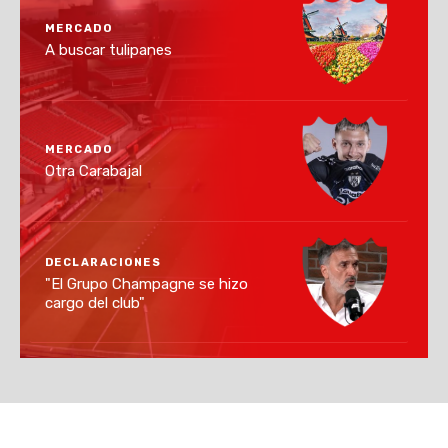
MERCADO
A buscar tulipanes
MERCADO
Otra Carabajal
DECLARACIONES
"El Grupo Champagne se hizo
cargo del club"