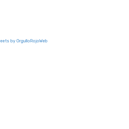
eets by OrgulloRojoWeb