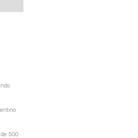
ando
gentino
r de 500