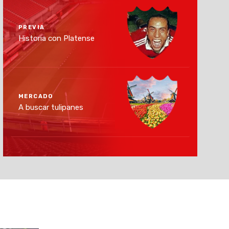
PREVIA
Historia con Platense
MERCADO
A buscar tulipanes