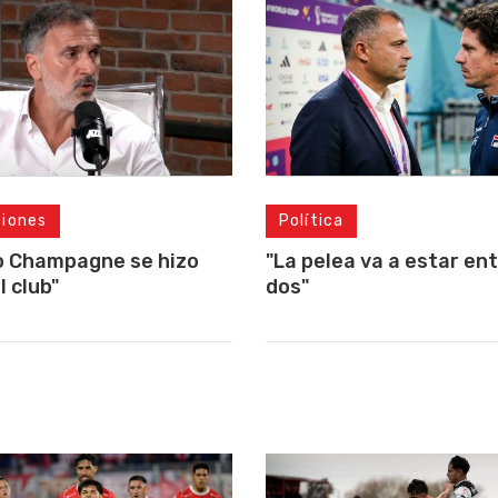
ciones
Política
o Champagne se hizo
"La pelea va a estar ent
l club"
dos"