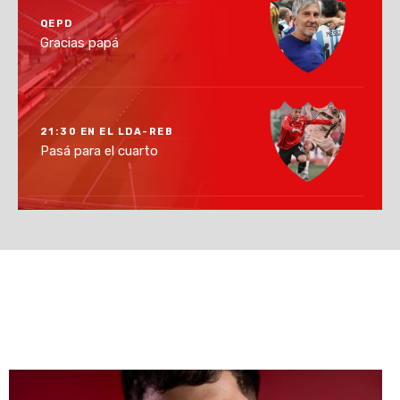
QEPD
Gracias papá
21:30 EN EL LDA-REB
Pasá para el cuarto