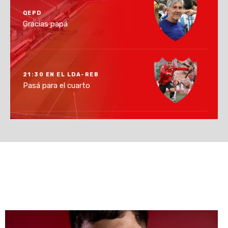
QEPD
Gracias papá
21:30 EN EL LDA-REB
Pasá para el cuarto