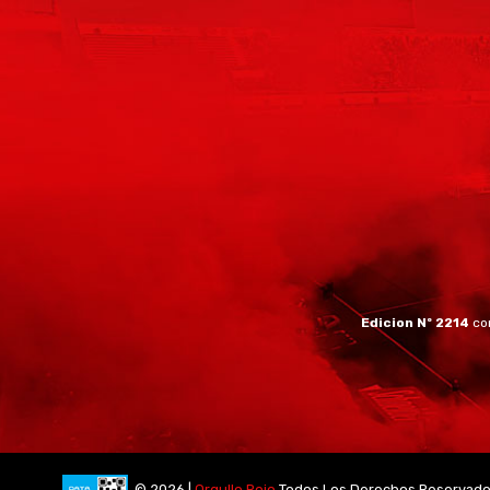
Edicion Nº 2214
co
© 2026 |
Orgullo Rojo
Todos Los Derechos Reservad