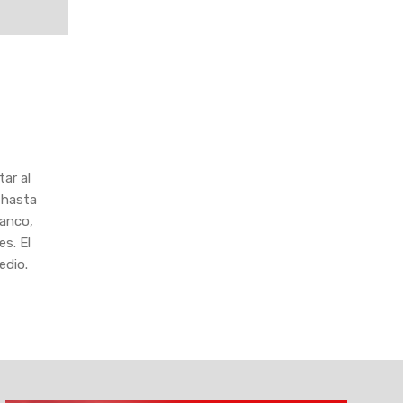
ar al
-hasta
lanco,
s. El
edio.