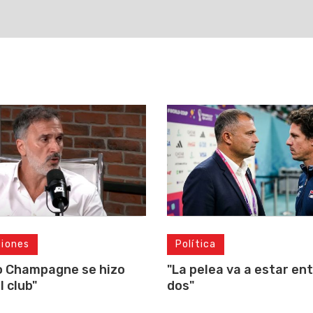
ciones
Política
o Champagne se hizo
"La pelea va a estar ent
l club"
dos"