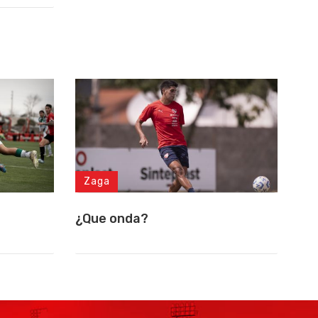
Zaga
¿Que onda?