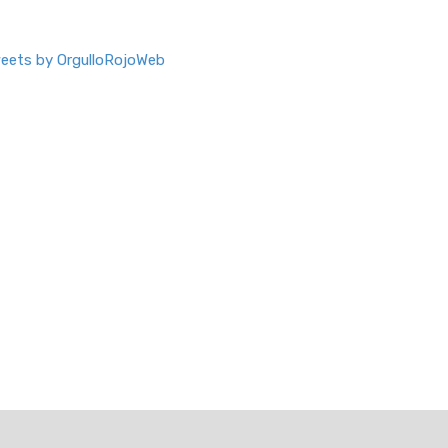
eets by OrgulloRojoWeb