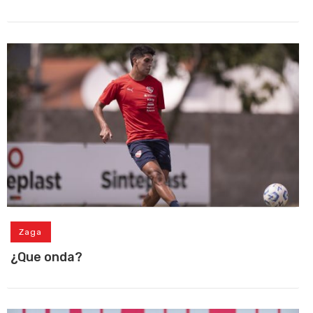
Zaga
¿Que onda?