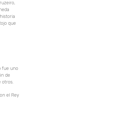
ruzeiro,
aneda
historia
Rojo que
o fue uno
ón de
 otros.
con el Rey