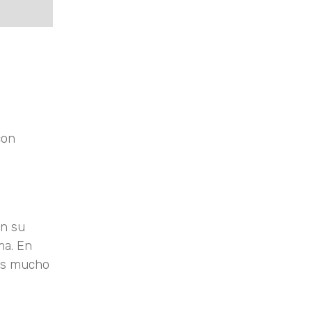
con
en su
ma. En
mos mucho