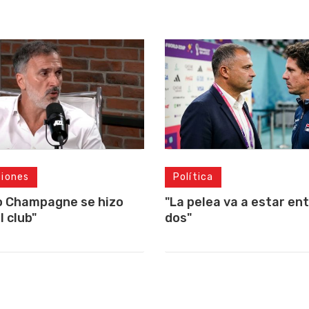
ciones
Política
o Champagne se hizo
"La pelea va a estar ent
l club"
dos"