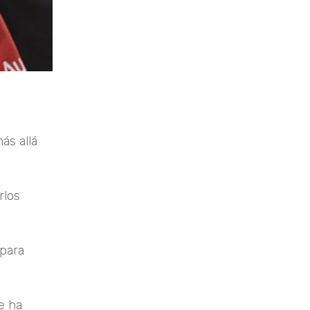
ás allá
rlos
 para
e ha