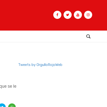
Buscar
Tweets by OrgulloRojoWeb
que se le