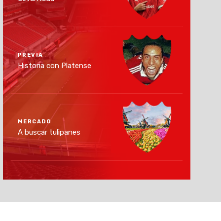
PREVIA
Historia con Platense
MERCADO
A buscar tulipanes