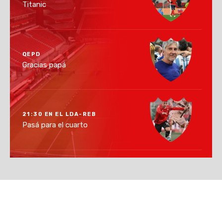
Titanic
QEPD
Gracias papá
21:30 EN EL LDA-REB
Pasá para el cuarto