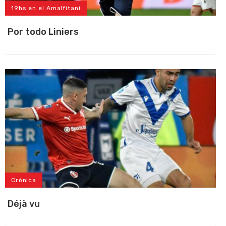
19hs en el Amalfitani
Por todo Liniers
Crónica
Déjà vu