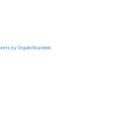
eets by OrgulloRojoWeb