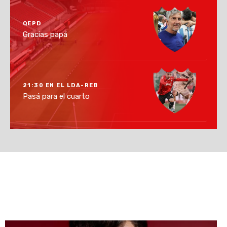
QEPD
Gracias papá
21:30 EN EL LDA-REB
Pasá para el cuarto